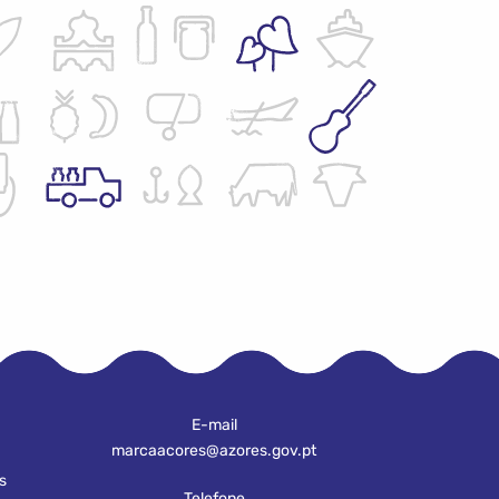
E-mail
marcaacores@azores.gov.pt
s
Telefone