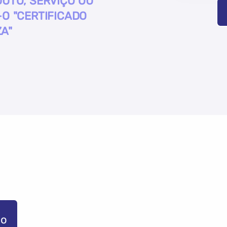
UTO, SERVIÇO OU
O "CERTIFICADO
A"
go