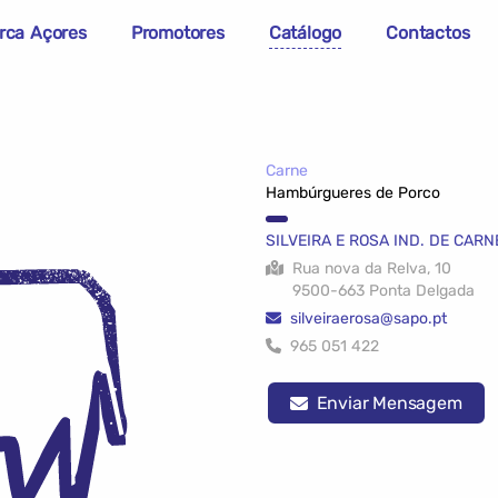
rca Açores
Promotores
Catálogo
Contactos
Carne
Hambúrgueres de Porco
SILVEIRA E ROSA IND. DE CARN
Rua nova da Relva, 10
9500-663 Ponta Delgada
silveiraerosa@sapo.pt
965 051 422
Enviar Mensagem